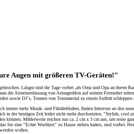
ure Augen mit größeren TV-Geräten!"
r angebrochen. Längst sind die Tage vorbei ,als Oma und Opa an ihrem R
d man die Armeisenfassung von Armageddon auf seinem Fernseher sehen k
rden sowie DJ´s, Tonnen von Tonmaterial zu einem Auftritt schleppen 
h immer mehr Musik- und Filmliebhaber, finden Interesse an den neuen
ch in der heutigen Zeit leider nicht mehr durchsetzten. "Stylish, cool u
den können. Mittlerweile reichen nur ca. 2 cm x 3 cm aus, um seine gan
s Sie eine "Echte Wurlitzer" zu Hause stehen hatten, sind vorbei. He
 werden wollen.