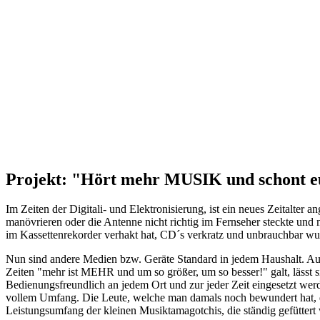
Projekt: "Hört mehr MUSIK und schont e
Im Zeiten der Digitali- und Elektronisierung, ist ein neues Zeitalte
manövrieren oder die Antenne nicht richtig im Fernseher steckte un
im Kassettenrekorder verhakt hat, CD´s verkratz und unbrauchbar wu
Nun sind andere Medien bzw. Geräte Standard in jedem Haushalt. Auc
Zeiten "mehr ist MEHR und um so größer, um so besser!" galt, lässt si
Bedienungsfreundlich an jedem Ort und zur jeder Zeit eingesetzt wer
vollem Umfang. Die Leute, welche man damals noch bewundert hat, da
Leistungsumfang der kleinen Musiktamagotchis, die ständig gefüttert