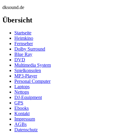
dksound.de
Übersicht
Startseite
Heimkino
Fernseher
Dolby Surround
Blue Ray
DVD
Multimedia System
Spielkonsolen
MP3-Player
Personal Computer
Laptops
Nettops
DJ-Equipment
GPS
Ebooks
Kontakt
Impressum
AGBs
Datenschutz